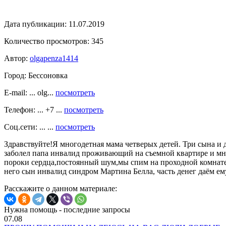
Дата публикации:
11.07.2019
Количество просмотров:
345
Автор:
olgapenza1414
Город:
Бессоновка
E-mail: ... olg...
посмотреть
Телефон: ... +7 ...
посмотреть
Соц.сети: ... ...
посмотреть
Здравствуйте!Я многодетная мама четверых детей. Три сына и 
заболел папа инвалид проживающий на съемной квартире и мне 
пороки сердца,постоянный шум,мы спим на проходной комнате. 
него сын инвалид синдром Мартина Белла, часть денег даём ему
Расскажите о данном материале:
Нужна помощь - последние запросы
07.08