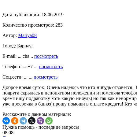
Дата публикации:
18.06.2019
Количество просмотров:
283
Автор:
Mariya08
Город:
Барнаул
E-mail: ... cha...
посмотреть
Телефон: ... +7 ...
посмотреть
Соц.сети: ... ...
посмотреть
Доброе время суток! Очень надеюсь что кто-нибудь отзовется! Т
подруга скрылась в непонятном положении и поменяла телефон в
время ищу подработку хоть какую-нибудь) но так как ненормир
уже просрочка в банке( прошу помощи в оплате кредита! Кто 
Расскажите о данном материале:
Нужна помощь - последние запросы
08.08