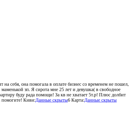
ит на себя, она помогала в оплате бизнес со временем не пошел,
 маменькой зп. Я сирота мне 25 лет и девушка( в свободное
артиру буду рада помощи! За кв не хватает 5т.р! Плюс долбит
 помогите! Киви:
Данные скрыты
6 Карта:
Данные скрыты