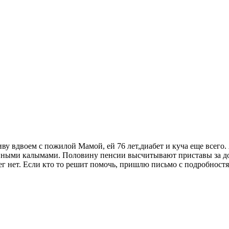
 вдвоем с пожилой Мамой, ей 76 лет,диабет и куча еще всего. А 
айными калымами. Половину пенсии высчитывают приставы за долг
нег нет. Если кто то решит помочь, пришлю письмо с подробнос