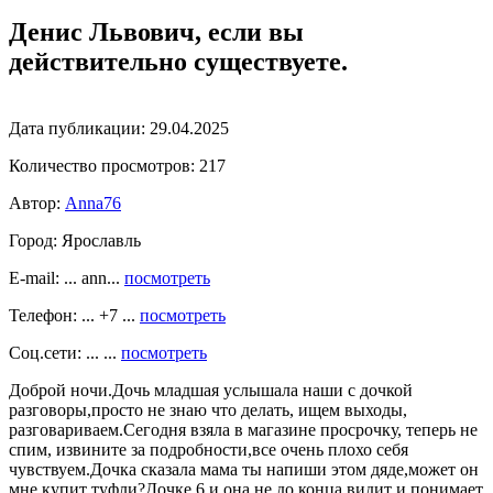
Денис Львович, если вы
действительно существуете.
Дата публикации:
29.04.2025
Количество просмотров:
217
Автор:
Anna76
Город:
Ярославль
E-mail: ... ann...
посмотреть
Телефон: ... +7 ...
посмотреть
Соц.сети: ... ...
посмотреть
Доброй ночи.Дочь младшая услышала наши с дочкой
разговоры,просто не знаю что делать, ищем выходы,
разговариваем.Сегодня взяла в магазине просрочку, теперь не
спим, извините за подробности,все очень плохо себя
чувствуем.Дочка сказала мама ты напиши этом дяде,может он
мне купит туфли?Дочке 6 и она не до конца видит и понимает