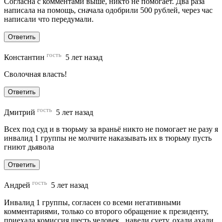
Согласна с комментами выше, никто не помогает. Два раза
написала на помощь, сначала одобрили 500 рублей, через час
написали что передумали.
Ответить
гость
Константин
5 лет назад
Сволочная власть!
Ответить
гость
Дмитрий
5 лет назад
Всех под суд и в тюрьму за враньё никто не помогает не разу я
инвалид 1 группы не молчите наказывать их в тюрьму пусть
гниют дьявола
Ответить
гость
Андрей
5 лет назад
Инвалид 1 группы, согласен со всеми негативными
комментариями, только со второго обращение к президенту,
приехала комиссия шесть человек , навели суету, охали ахали,