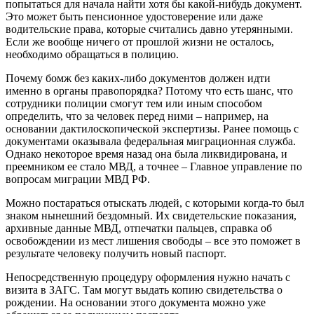
попытаться для начала найти хотя бы какой-нибудь документ.
Это может быть пенсионное удостоверение или даже
водительские права, которые считались давно утерянными.
Если же вообще ничего от прошлой жизни не осталось,
необходимо обращаться в полицию.
Почему бомж без каких-либо документов должен идти
именно в органы правопорядка? Потому что есть шанс, что
сотрудники полиции смогут тем или иным способом
определить, что за человек перед ними – например, на
основании дактилоскопической экспертизы. Ранее помощь с
документами оказывала федеральная миграционная служба.
Однако некоторое время назад она была ликвидирована, и
преемником ее стало МВД, а точнее – Главное управление по
вопросам миграции МВД РФ.
Можно постараться отыскать людей, с которыми когда-то был
знаком нынешний бездомный. Их свидетельские показания,
архивные данные МВД, отпечатки пальцев, справка об
освобождении из мест лишения свободы – все это поможет в
результате человеку получить новый паспорт.
Непосредственную процедуру оформления нужно начать с
визита в ЗАГС. Там могут выдать копию свидетельства о
рождении. На основании этого документа можно уже