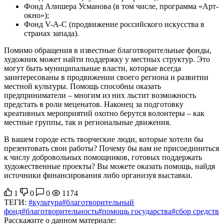
Фонд Алишера Усманова (в том числе, программа «Арт-
окно»);
Фонд V-A-C (продвижение российского искусства в
странах запада).
Помимо обращения в известные благотворительные фонды,
художник может найти поддержку у местных структур. Это
могут быть муниципальные власти, которые всегда
заинтересованы в продвижении своего региона и развитии
местной культуры. Помощь способны оказать
предприниматели – многим из них льстит возможность
предстать в роли меценатов. Наконец за подготовку
креативных мероприятий охотно берутся волонтеры – как
местные группы, так и региональные движения.
В вашем городе есть творческие люди, которые хотели бы
презентовать свои работы? Почему бы вам не присоединиться
к числу добровольных помощников, готовых поддержать
художественные проекты? Вы можете оказать помощь, найдя
источники финансирования либо организуя выставки.
1
0
0
1174
ТЕГИ:
#культура
#благотворительный
фонд
#благотворительность
#помощь государства
#сбор средств
Расскажите о данном материале: