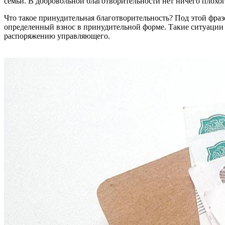
семьи. В добровольной благотворительности нет ничего плохог
Что такое принудительная благотворительность? Под этой фра
определенный взнос в принудительной форме. Такие ситуации 
распоряжению управляющего.