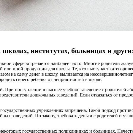
 школах, институтах, больницах и друг
льной сфере встречается наиболее часто. Многие родители жалу
й или иной продукции для школы. Те, кто выступает категоричес
казом на сдачу денег в школу, выливается на несовершеннолетне
родить своего ребенка от неприятностей в школе.
й. При поступлении в высшее учебное заведение с родителей аб
представители дошкольных заведений. Если отказаться от предо
 государственных учреждениях запрещена. Такой подход противо
ных заведений. По закону, требовать деньги с родителей и уча
 некоторых государственных поликлиниках и больницах. Нечес