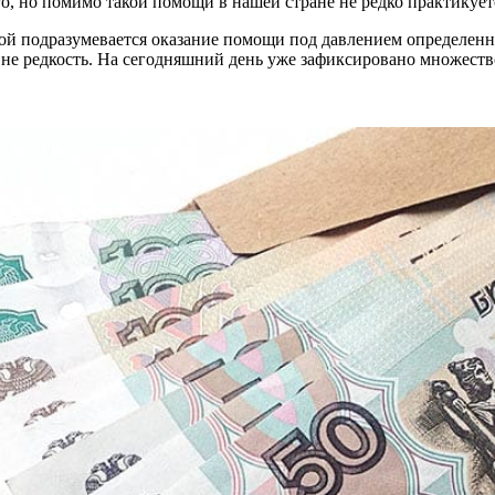
о, но помимо такой помощи в нашей стране не редко практикует
зой подразумевается оказание помощи под давлением определенн
не редкость. На сегодняшний день уже зафиксировано множеств