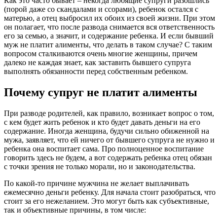
Как это часто бывает – некогда любящие супруги разошлись
(порой даже со скандалами и ссорами), ребенок остался с
матерью, а отец выбросил их обоих из своей жизни. При этом
он полагает, что после развода снимается вся ответственность
его за семью, а значит, и содержание ребенка. И если бывший
муж не платит алименты, что делать в таком случае? С таким
вопросом сталкиваются очень многие женщины, причем
далеко не каждая знает, как заставить бывшего супруга
выполнять обязанности перед собственным ребенком.
Почему супруг не платит алименты
При разводе родителей, как правило, возникает вопрос о том,
с кем будет жить ребенок и кто будет давать деньги на его
содержание. Иногда женщина, будучи сильно обиженной на
мужа, заявляет, что ей ничего от бывшего супруга не нужно и
ребенка она воспитает сама. Про полноценное воспитание
говорить здесь не будем, а вот содержать ребенка отец обязан
с точки зрения не только морали, но и законодательства.
По какой-то причине мужчина не желает выплачивать
ежемесячно деньги ребенку. Для начала стоит разобраться, что
стоит за его нежеланием. Это могут быть как субъективные,
так и объективные причины, в том числе: