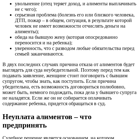
увольнение (отец теряет доход, и алименты выплачивать
не с чего);
серьезная проблема (болезнь его или близкого человека,
ДТП, пожар – в общем, ситуация, в результате которой
человек не имеет возможности отчислять деньги на
алименты);
обида на бывшую жену (которая опосредованно
переносится и на ребенка);
уверенность, что с разводом любые обязательства перед
семьей заканчиваются.
В двух последних случаях причина отказа от алиментов будет
выглядеть для суда неубедительной. Поэтому перед тем как
подавать заявление, женщине стоит поговорить с бывшим
супругом, чтобы знать, как поступить. Если причина
убедительна, есть возможность договориться полюбовно,
может быть, немного подождать, пока дела у бывшего супруга
не наладятся. Если же он не собирается оплачивать
содержание ребенка, придется обращаться в суд.
Неуплата алиментов – что
предпринять
Судебное решение является основанием, на котором