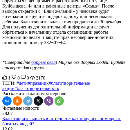
обратиться в департамент, расположенный по улице
Куйбышева, 44 или в районные центры «Семья». После
выбора открытки с «Ёлки желаний» у человека будет
возможность вручить подарок одному или нескольким
ребятам. Благотворительная акция продлится до 30 декабря.
Для получения дополнительной информации следует
обратиться к начальнику отдела организации работы
комиссий по делам и защите прав несовершеннолетних,
позвонив по номеру 332−07−64.
*Совершайте
добрые дела
! Мир не без добрых людей! Будьте
примером для других!
1
0
0
2170
ТЕГИ:
#дети
#праздник
#благотворительные
акции
#благотворительность
Расскажите о данном материале:
Читаемые новости
28.07
Благотворительность в интернете: как получить помощь от
богатых людей?
12.02