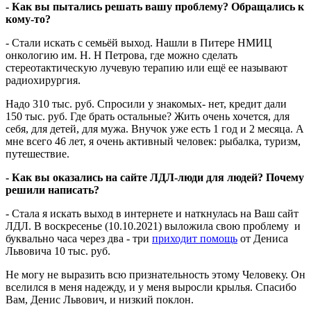
- Как вы пытались решать вашу проблему? Обращались к
кому-то?
- Стали искать с семьёй выход. Нашли в Питере НМИЦ
онкологию им. Н. Н Петрова, где можно сделать
стереотактическую лучевую терапию или ещё ее называют
радиохирургия.
Надо 310 тыс. руб. Спросили у знакомых- нет, кредит дали
150 тыс. руб. Где брать остальные? Жить очень хочется, для
себя, для детей, для мужа. Внучок уже есть 1 год и 2 месяца. А
мне всего 46 лет, я очень активный человек: рыбалка, туризм,
путешествие.
- Как вы оказались на сайте ЛДЛ-люди для людей? Почему
решили написать?
- Стала я искать выход в интернете и наткнулась на Ваш сайт
ЛДЛ. В воскресенье (10.10.2021) выложила свою проблему и
буквально часа через два - три
приходит помощь
от Дениса
Львовича 10 тыс. руб.
Не могу не выразить всю признательность этому Человеку. Он
вселился в меня надежду, и у меня выросли крылья. Спасибо
Вам, Денис Львович, и низкий поклон.