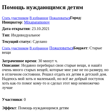
Помощь нуждающимся детям
Город
:
Стать участником
В избранное
Пожаловаться
Инициатор
:
Mixaparamonov
Дата открытия
:
23.10.2021
Тип
: Индивидуальное
Текущий статус
:
Сделано
Пожаловаться
Бюджет
:
Старые
Стать участником
В избранное
вещи
Затраченное время
:
30 минут ч.
Описание
: Недавно перебирал свои старые вещи, и нашёл
очень много старых вещей, которые мне уже не по размеру, но
в отличном состоянии. Решил отдать их детям в детский дом.
Надеюсь мой хоть и маленький, но всё же добрый поступок
хоть как-то помог кому-то и сделал этот мир немножечко
лучше
Участники
:
0
Эффект
:
Помощь нуждающимся детям